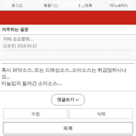
로그인
회원가입
주문조회
마이페이지
자주하는 질문
기타 소스문의...
김광호
|
2018-03-13
혹시 파닥소스..또는 드레싱소스..소이소스는 취급않하시나
요...
마늘입자 들어간 소이소스....
댓글쓰기
수정
삭제
목록