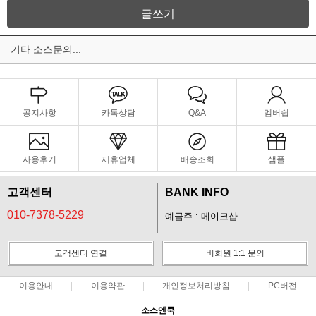
글쓰기
기타 소스문의...
공지사항
카톡상담
Q&A
멤버쉽
사용후기
제휴업체
배송조회
샘플
고객센터
BANK INFO
010-7378-5229
예금주 : 메이크샵
고객센터 연결
비회원 1:1 문의
이용안내
이용약관
개인정보처리방침
PC버전
소스엔쿡